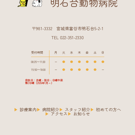
明石台動物病院
〒981-3332 宮城県富谷市明石台5-2-1
TEL 022-351-2330
受付時間
月
火
水
木
金
土
日
08:35〜11:30
ー
●
●
●
●
●
●
15:50〜18:00
ー
●
●
●
●
●
ー
休診日：月曜・祝日・日曜午後
第2日曜（2026年1月～）
診療案内
病院紹介
スタッフ紹介
初めての方へ
アクセス
お知らせ