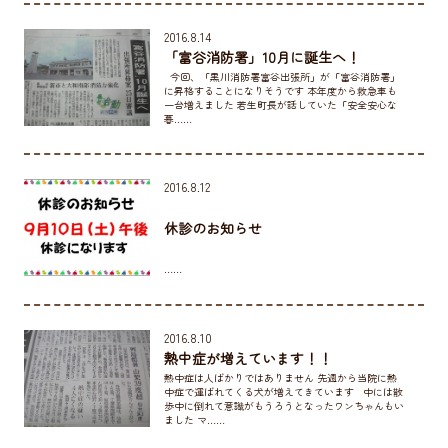
2016.8.14
「富谷消防署」10月に誕生へ！
今回、「黒川消防署富谷出張所」が「富谷消防署」
に昇格することになりそうです 本年度から救急車も
一台増えました 若生町長が話していた「安全安心な
暮……
2016.8.12
休診のお知らせ
……
2016.8.10
熱中症が増えています！！
熱中症は人ばかりではありません 先週から当院に熱
中症で運ばれてくる犬が増えてきています 中には散
歩中に倒れて意識がもうろうとなったワンちゃんもい
ました マ……