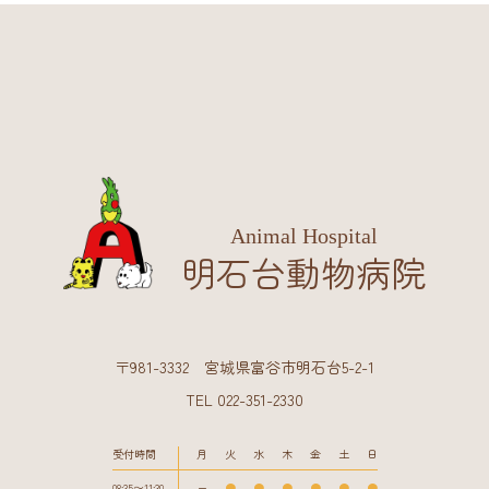
Animal Hospital
明石台動物病院
〒981-3332 宮城県富谷市明石台5-2-1
TEL 022-351-2330
受付時間
月
火
水
木
金
土
日
08:35〜11:30
ー
●
●
●
●
●
●