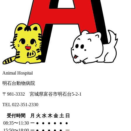
Animal Hospital
明石台動物病院
〒981-3332 宮城県富谷市明石台5-2-1
TEL 022-351-2330
受付時間
月
火
水
木
金
土
日
08:35〜11:30
ー
●
●
●
●
●
●
15:50〜18:00
ー
●
●
●
●
●
ー