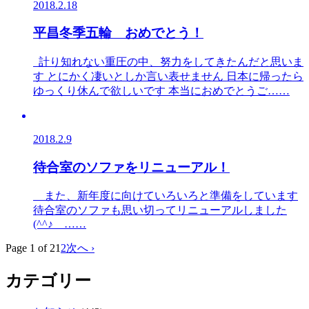
2018.2.18
平昌冬季五輪 おめでとう！
計り知れない重圧の中、努力をしてきたんだと思いま
す とにかく凄いとしか言い表せません 日本に帰ったら
ゆっくり休んで欲しいです 本当におめでとうご……
2018.2.9
待合室のソファをリニューアル！
また、新年度に向けていろいろと準備をしています
待合室のソファも思い切ってリニューアルしました
(^^♪ ……
Page 1 of 2
1
2
次へ ›
カテゴリー