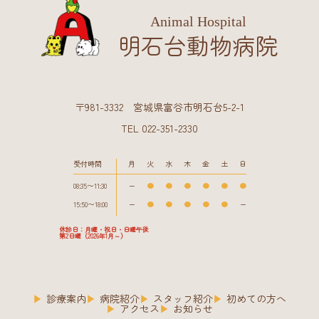
Animal Hospital
明石台動物病院
〒981-3332 宮城県富谷市明石台5-2-1
TEL 022-351-2330
受付時間
月
火
水
木
金
土
日
08:35〜11:30
ー
●
●
●
●
●
●
15:50〜18:00
ー
●
●
●
●
●
ー
休診日：月曜・祝日・日曜午後
第2日曜（2026年1月～）
診療案内
病院紹介
スタッフ紹介
初めての方へ
アクセス
お知らせ