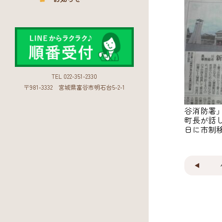
TEL 022-351-2330
〒981-3332
宮城県富谷市明石台5-2-1
谷消防署
町長が話し
日に市制