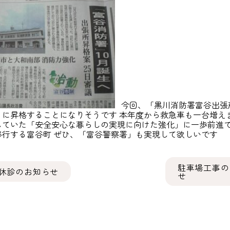
今回、「黒川消防署富谷出張
」に昇格することになりそうです 本年度から救急車も一台増えま
ていた「安全安心な暮らしの実現に向けた強化」に一歩前進です 
移行する富谷町 ぜひ、「富谷警察署」も実現して欲しいです
駐車場工事の
休診のお知らせ
せ