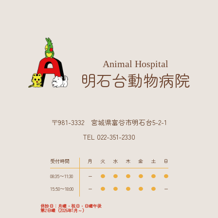
Animal Hospital
明石台動物病院
〒981-3332 宮城県富谷市明石台5-2-1
TEL 022-351-2330
受付時間
月
火
水
木
金
土
日
08:35〜11:30
ー
●
●
●
●
●
●
15:50〜18:00
ー
●
●
●
●
●
ー
休診日：月曜・祝日・日曜午後
第2日曜（2026年1月～）