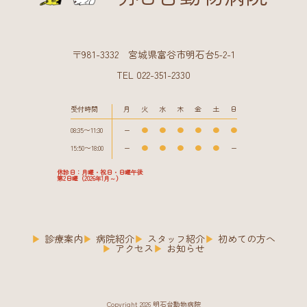
〒981-3332 宮城県富谷市明石台5-2-1
TEL 022-351-2330
受付時間
月
火
水
木
金
土
日
08:35〜11:30
ー
●
●
●
●
●
●
15:50〜18:00
ー
●
●
●
●
●
ー
休診日：月曜・祝日・日曜午後
第2日曜（2026年1月～）
診療案内
病院紹介
スタッフ紹介
初めての方へ
アクセス
お知らせ
Copyright 2026 明石台動物病院