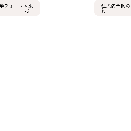
学フォーラム東
狂犬病予防の
北...
射...