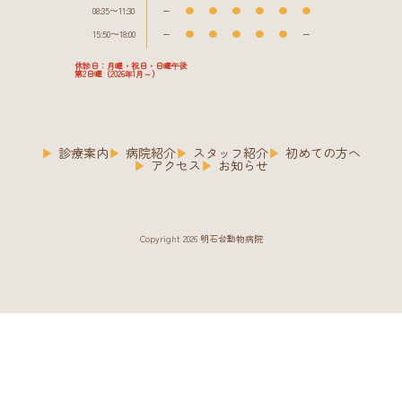
08:35〜11:30
ー
●
●
●
●
●
●
15:50〜18:00
ー
●
●
●
●
●
ー
休診日：月曜・祝日・日曜午後
第2日曜（2026年1月～）
診療案内
病院紹介
スタッフ紹介
初めての方へ
アクセス
お知らせ
Copyright 2026 明石台動物病院