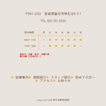
〒981-3332 宮城県富谷市明石台5-2-1
TEL 022-351-2330
受付時間
月
火
水
木
金
土
日
08:35〜11:30
ー
●
●
●
●
●
●
15:50〜18:00
ー
●
●
●
●
●
ー
休診日：月曜・祝日・日曜午後
第2日曜（2026年1月～）
診療案内
病院紹介
スタッフ紹介
初めての方へ
アクセス
お知らせ
Copyright 2026 明石台動物病院