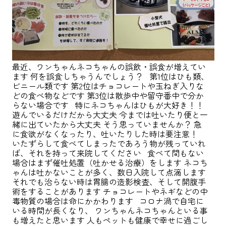
最近、ワンちゃんネコちゃんの誤飲・誤食が増えてい
ます 何を誤食しちゃうんでしょう？ 第1位はひも類、
ビニール類です 第2位はチョコレートや玉ねぎ入りな
どの食べ物などです 第3位は散歩中や留守番中で分か
らない場合です 特にネコちゃんはひもが大好き！！
遊んでいるだけだから大丈夫 今までは吐いたり便と一
緒に出ていたから大丈夫 そう思っていませんか？ 急
に食欲がなくなったり、吐いたりした時は要注意！
いたずらして食べてしまったであろう物が残っていれ
ば、それを持って来院してください 食べて間もない
場合はまず催吐処置（吐かせる治療）をします ネコち
ゃんは吐かないことが多く、数日入院して点滴します
それでも治らない時は胃腸の造影検査、そして開腹手
術をすることがあります チョコレートやネギなどの中
毒物質の場合は命にかかわります コロナ渦で自宅に
いる時間が長くなり、 ワンちゃんネコちゃんといる事
も増えたと思います 人もペットも健康で幸せに過ごし