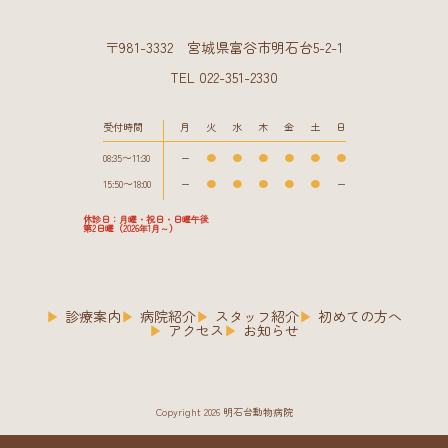
〒981-3332 宮城県富谷市明石台5-2-1
TEL 022-351-2330
受付時間
月
火
水
木
金
土
日
08:35〜11:30
ー
●
●
●
●
●
●
15:50〜18:00
ー
●
●
●
●
●
ー
休診日：月曜・祝日・日曜午後
第2日曜（2026年1月～）
診療案内
病院紹介
スタッフ紹介
初めての方へ
アクセス
お知らせ
Copyright 2026 明石台動物病院