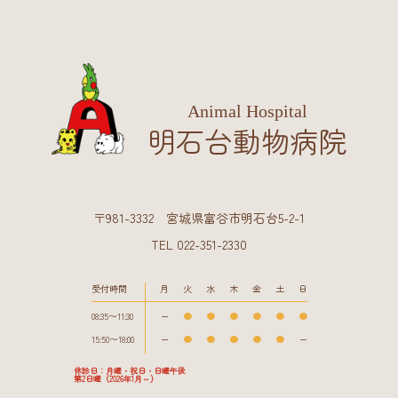
Animal Hospital
明石台動物病院
〒981-3332 宮城県富谷市明石台5-2-1
TEL 022-351-2330
受付時間
月
火
水
木
金
土
日
08:35〜11:30
ー
●
●
●
●
●
●
15:50〜18:00
ー
●
●
●
●
●
ー
休診日：月曜・祝日・日曜午後
第2日曜（2026年1月～）