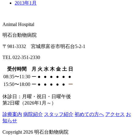
2013年1月
Animal Hospital
明石台動物病院
〒981-3332 宮城県富谷市明石台5-2-1
TEL 022-351-2330
受付時間
月
火
水
木
金
土
日
08:35〜11:30
ー
●
●
●
●
●
●
15:50〜18:00
ー
●
●
●
●
●
ー
休診日：月曜・祝日・日曜午後
第2日曜（2026年1月～）
診療案内
病院紹介
スタッフ紹介
初めての方へ
アクセス
お
知らせ
Copyright 2026 明石台動物病院