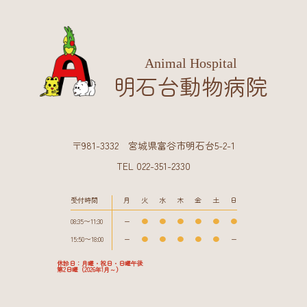
Animal Hospital
明石台動物病院
〒981-3332 宮城県富谷市明石台5-2-1
TEL 022-351-2330
受付時間
月
火
水
木
金
土
日
08:35〜11:30
ー
●
●
●
●
●
●
15:50〜18:00
ー
●
●
●
●
●
ー
休診日：月曜・祝日・日曜午後
第2日曜（2026年1月～）