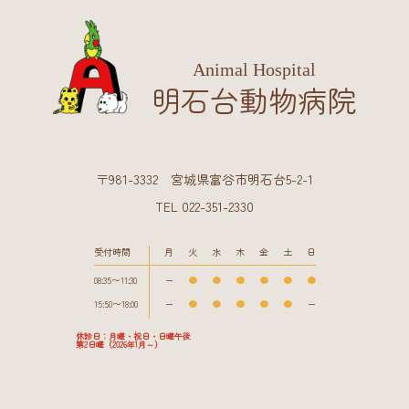
Animal Hospital
明石台動物病院
〒981-3332 宮城県富谷市明石台5-2-1
TEL 022-351-2330
受付時間
月
火
水
木
金
土
日
08:35〜11:30
ー
●
●
●
●
●
●
15:50〜18:00
ー
●
●
●
●
●
ー
休診日：月曜・祝日・日曜午後
第2日曜（2026年1月～）