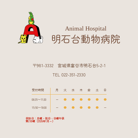
Animal Hospital
明石台動物病院
〒981-3332 宮城県富谷市明石台5-2-1
TEL 022-351-2330
受付時間
月
火
水
木
金
土
日
08:35〜11:30
ー
●
●
●
●
●
●
15:50〜18:00
ー
●
●
●
●
●
ー
休診日：月曜・祝日・日曜午後
第2日曜（2026年1月～）