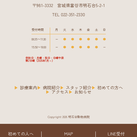
〒981-3332 宮城県富谷市明石台5-2-1
TEL 022-351-2330
受付時間
月
火
水
木
金
土
日
08:35〜11:30
ー
●
●
●
●
●
●
15:50〜18:00
ー
●
●
●
●
●
ー
休診日：月曜・祝日・日曜午後
第2日曜（2026年1月～）
診療案内
病院紹介
スタッフ紹介
初めての方へ
アクセス
お知らせ
Copyright 2026 明石台動物病院
初めての人へ
MAP
LINE受付