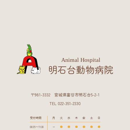
Animal Hospital
明石台動物病院
〒981-3332 宮城県富谷市明石台5-2-1
TEL 022-351-2330
受付時間
月
火
水
木
金
土
日
08:35〜11:30
ー
●
●
●
●
●
●