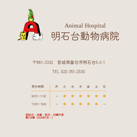
Animal Hospital
明石台動物病院
〒981-3332 宮城県富谷市明石台5-2-1
TEL 022-351-2330
受付時間
月
火
水
木
金
土
日
08:35〜11:30
ー
●
●
●
●
●
●
15:50〜18:00
ー
●
●
●
●
●
ー
休診日：月曜・祝日・日曜午後
第2日曜（2026年1月～）