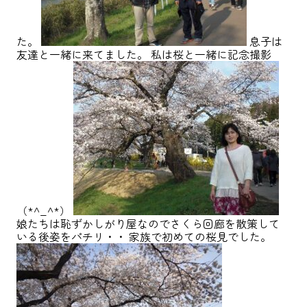
た。
息子は
友達と一緒に来てました。 私は桜と一緒に記念撮影
（*^_^*）
娘たちは恥ずかしがり屋なのでさくら回廊を散策して
いる後姿をパチリ・・ 家族で初めての桜見でした。