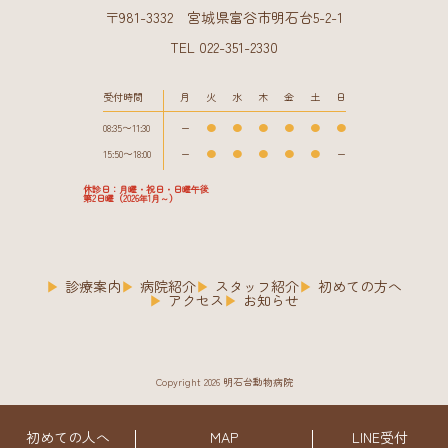
〒981-3332 宮城県富谷市明石台5-2-1
TEL 022-351-2330
受付時間
月
火
水
木
金
土
日
08:35〜11:30
ー
●
●
●
●
●
●
15:50〜18:00
ー
●
●
●
●
●
ー
休診日：月曜・祝日・日曜午後
第2日曜（2026年1月～）
診療案内
病院紹介
スタッフ紹介
初めての方へ
アクセス
お知らせ
Copyright 2026 明石台動物病院
初めての人へ
MAP
LINE受付